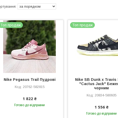
Топ продаж
Топ продаж
Nike Pegasus Trail Пудрові
Nike SB Dunk x Travis
"Cactus Jack" Бежев
20762-582815
чорним
20834-580605
1 822 ₴
Готово до відправки
1 556 ₴
Готово до відправки