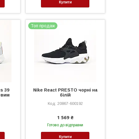
Купити
Топ продаж
s 39
Nike React PRESTO чорні на
евим
білій
20867-600192
1 569 ₴
Готово до відправки
Купити