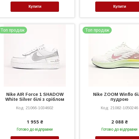
Купити
Купити
Топ продаж
Топ продаж
Nike AIR Force 1 SHADOW
Nike ZOOM Winflo бі
White Silver білі з сріблом
пудрою
21066-1034602
21082-1050246
1 955 ₴
2 088 ₴
Готово до відправки
Готово до відправки