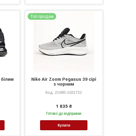
Топ продаж
з білим
Nike Air Zoom Pegasus 39 сірі
з чорним
21065-1031722
1 835 ₴
Готово до відправки
Купити