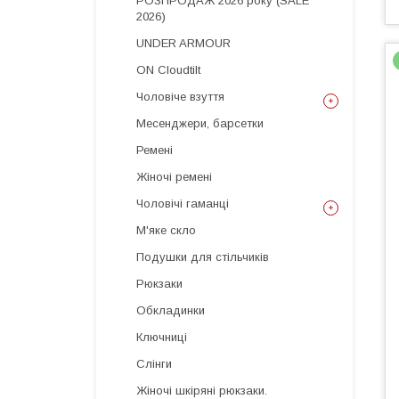
РОЗПРОДАЖ 2026 року (SALE
2026)
UNDER ARMOUR
ON Cloudtilt
Чоловіче взуття
Месенджери, барсетки
Ремені
Жіночі ремені
Чоловічі гаманці
М'яке скло
Подушки для стільчиків
Рюкзаки
Обкладинки
Ключниці
Слінги
Жіночі шкіряні рюкзаки.