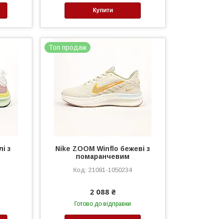
Купити
Топ продаж
лі з
Nike ZOOM Winflo бежеві з
помаранчевим
21081-1050234
2 088 ₴
Готово до відправки