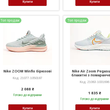
Купити
Купити
Топ продаж
Топ продаж
Nike ZOOM Winflo бірюзові
Nike Air Zoom Pegasu
блакитні з помаранч
21077-1050187
21063-1031696
2 088 ₴
1 835 ₴
Готово до відправки
Готово до відправки
Купити
Купити