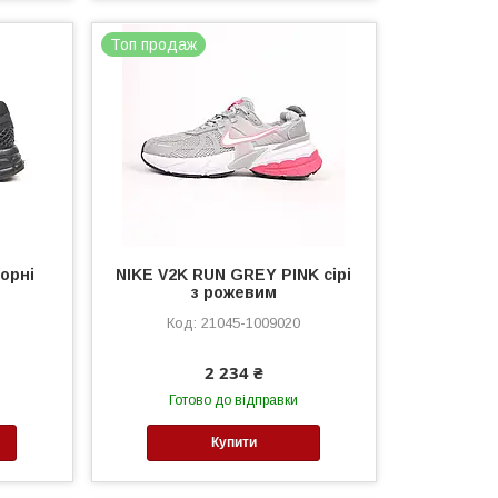
Топ продаж
чорні
NIKE V2K RUN GREY PINK сірі
з рожевим
21045-1009020
2 234 ₴
Готово до відправки
Купити