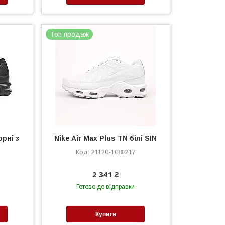
Топ продаж
орні з
Nike Air Max Plus TN білі SIN
21120-1088217
2 341 ₴
Готово до відправки
Купити