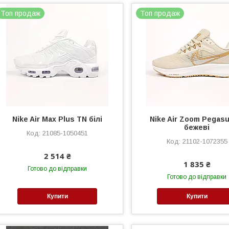
Топ продаж
Топ продаж
Nike Air Max Plus TN білі
Nike Air Zoom Pegasu
бежеві
21085-1050451
21102-1072355
2 514 ₴
1 835 ₴
Готово до відправки
Готово до відправки
Купити
Купити