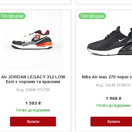
Топ продаж
Топ продаж
Air JORDAN LEGACY 312 LOW
Nike Air max 270 чорні 
Білі з чорним та красним
21145-1106133
20840-573755
1 968 ₴
1 583 ₴
Готово до відправки
Готово до відправки
Купити
Купити