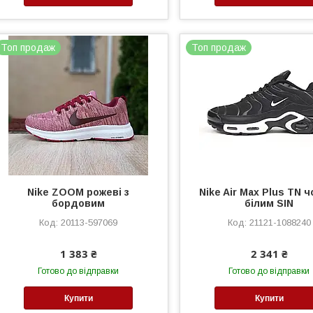
Топ продаж
Топ продаж
Nike ZOOM рожеві з
Nike Air Max Plus TN ч
бордовим
білим SIN
20113-597069
21121-1088240
1 383 ₴
2 341 ₴
Готово до відправки
Готово до відправки
Купити
Купити