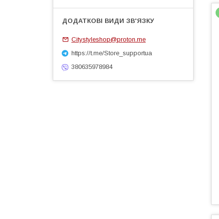
Citystyleshop@proton.me
https://t.me/Store_supportua
380635978984