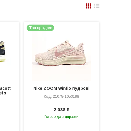
Топ продаж
 Scott
Nike ZOOM Winflo пудрові
і з
21078-1050198
2 088 ₴
Готово до відправки