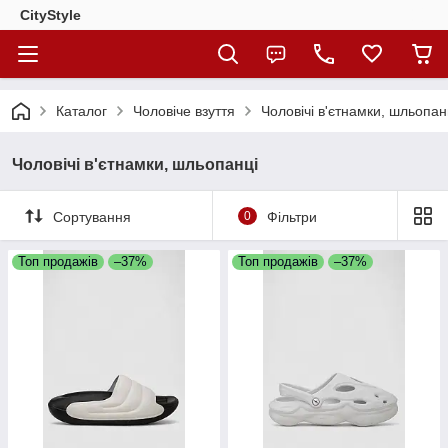
CityStylе
Каталог
Чоловіче взуття
Чоловічі в'єтнамки, шльопан
Чоловічі в'єтнамки, шльопанці
Сортування
0
Фільтри
Топ продажів
–37%
Топ продажів
–37%