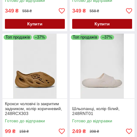
Готово до відправки
Готово до відправки
349
349
₴
₴
558 ₴
558 ₴
Купити
Купити
Топ продажів
–37%
Топ продажів
–37%
Крокси чоловічі із закритим
задником, колір коричневий,
Шльопанці, колір білий,
248RCX303
248RNT01
Готово до відправки
Готово до відправки
99
249
₴
₴
158 ₴
398 ₴