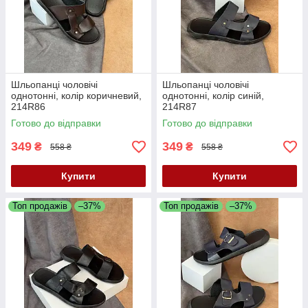
Шльопанці чоловічі
Шльопанці чоловічі
однотонні, колір коричневий,
однотонні, колір синій,
214R86
214R87
Готово до відправки
Готово до відправки
349
349
₴
₴
558 ₴
558 ₴
Купити
Купити
Топ продажів
–37%
Топ продажів
–37%