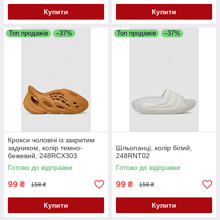
Купити
Купити
Топ продажів
–37%
Топ продажів
–37%
Крокси чоловічі із закритим
задником, колір темно-
Шльопанці, колір білий,
бежевий, 248RCX303
248RNT02
Готово до відправки
Готово до відправки
99
99
₴
₴
158 ₴
158 ₴
Купити
Купити