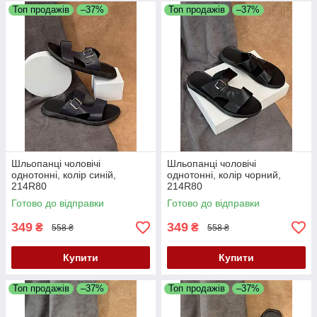
Топ продажів
–37%
Топ продажів
–37%
Шльопанці чоловічі
Шльопанці чоловічі
однотонні, колір синій,
однотонні, колір чорний,
214R80
214R80
Готово до відправки
Готово до відправки
349
349
₴
₴
558 ₴
558 ₴
Купити
Купити
Топ продажів
–37%
Топ продажів
–37%