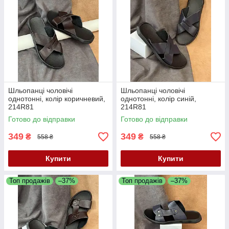
Шльопанці чоловічі
Шльопанці чоловічі
однотонні, колір коричневий,
однотонні, колір синій,
214R81
214R81
Готово до відправки
Готово до відправки
349
349
₴
₴
558 ₴
558 ₴
Купити
Купити
Топ продажів
–37%
Топ продажів
–37%