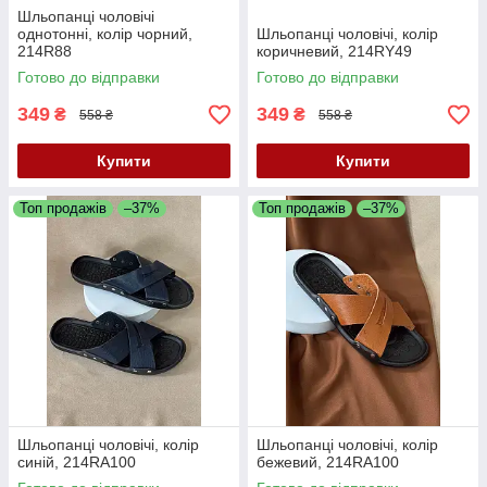
Шльопанці чоловічі
однотонні, колір чорний,
Шльопанці чоловічі, колір
214R88
коричневий, 214RY49
Готово до відправки
Готово до відправки
349
349
₴
₴
558 ₴
558 ₴
Купити
Купити
Топ продажів
–37%
Топ продажів
–37%
Шльопанці чоловічі, колір
Шльопанці чоловічі, колір
синій, 214RA100
бежевий, 214RA100