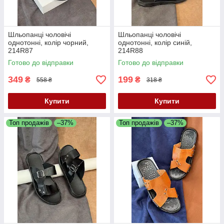
Шльопанці чоловічі
Шльопанці чоловічі
однотонні, колір чорний,
однотонні, колір синій,
214R87
214R88
Готово до відправки
Готово до відправки
349
199
₴
₴
558 ₴
318 ₴
Купити
Купити
Топ продажів
–37%
Топ продажів
–37%