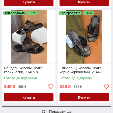
Купити
Купити
Топ продажів
–37%
Топ продажів
–37%
Сандалії чоловічі, колір
Шльопанці чоловічі, колір
коричневий, 214R78
чорно-коричневий, 214R85
Готово до відправки
Готово до відправки
349
349
₴
₴
558 ₴
558 ₴
Купити
Купити
Показати ще