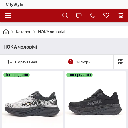
CityStylе
Каталог
HOKA чоловічі
HOKA чоловічі
Сортування
0
Фільтри
Топ продажів
Топ продажів