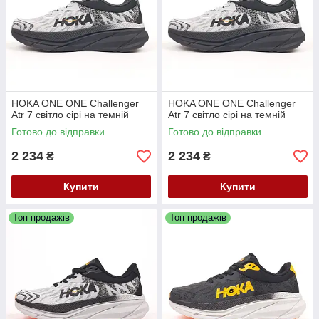
HOKA ONE ONE Challenger
HOKA ONE ONE Challenger
Atr 7 світло сірі на темній
Atr 7 світло сірі на темній
Готово до відправки
Готово до відправки
2 234
2 234
₴
₴
Купити
Купити
Топ продажів
Топ продажів