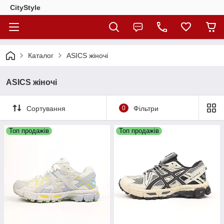
CityStylе
Каталог
ASICS жіночі
ASICS жіночі
Сортування
0
Фільтри
Топ продажів
Топ продажів