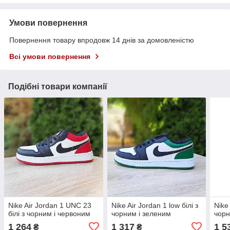
Умови повернення
Повернення товару впродовж 14 днів за домовленістю
Всі умови повернення
Подібні товари компанії
Nike Air Jordan 1 UNC 23
Nike Air Jordan 1 low білі з
Nike 
білі з чорним і червоним
чорним і зеленим
чор
1 264
1 317
1 5
₴
₴