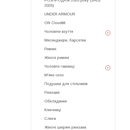
РОЗПРОДАЖ 2026 року (SALE
2026)
UNDER ARMOUR
ON Cloudtilt
Чоловіче взуття
Месенджери, барсетки
Ремені
Жіночі ремені
Чоловічі гаманці
М'яке скло
Подушки для стільчиків
Рюкзаки
Обкладинки
Ключниці
Слінги
Жіночі шкіряні рюкзаки.