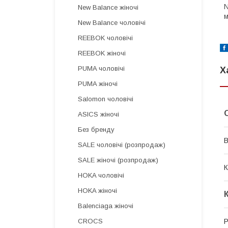
N
New Balance жіночі
м
New Balance чоловічі
REEBOK чоловічі
REEBOK жіночі
PUMA чоловічі
Х
PUMA жіночі
Salomon чоловічі
ASICS жіночі
Без бренду
В
SALE чоловічі (розпродаж)
SALE жіночі (розпродаж)
К
HOKA чоловічі
HOKA жіночі
Balenciaga жіночі
CROCS
Р