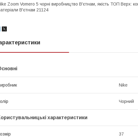
ike Zoom Vomero 5 чорні виробництво В'єтнам, якість ТОП Верх: ко
атеріали В'єтнам 21124
арактеристики
Основні
иробник
Nike
олір
Чорний
Користувальницькі характеристики
озмір
37