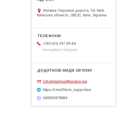
Велика Окружна дорога, 54, Київ,
Київська область, 08131, Київ, Україна
+380 (63) 597-89-84
менеджер з продажу
Citystyleshop@proton.me
https://t.me/Store_supportua
380635978984