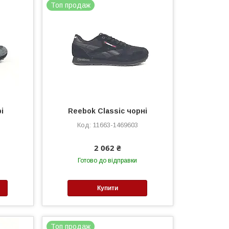
Топ продаж
рі
Reebok Classic чорні
11663-1469603
2 062 ₴
Готово до відправки
Купити
Топ продаж