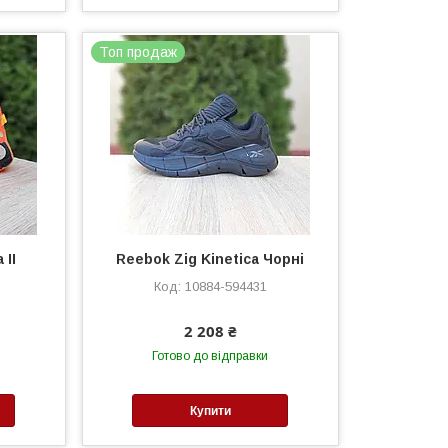
Топ продаж
 II
Reebok Zig Kinetica Чорні
10884-594431
2 208 ₴
Готово до відправки
Купити