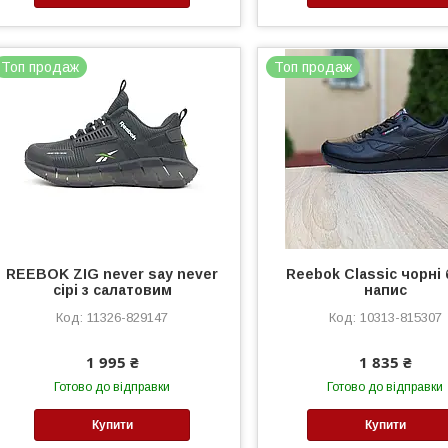
Топ продаж
Топ продаж
REEBOK ZIG never say never
Reebok Classic чорні 
сірі з салатовим
напис
11326-829147
10313-815307
1 995 ₴
1 835 ₴
Готово до відправки
Готово до відправки
Купити
Купити