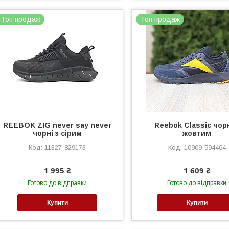
Топ продаж
Топ продаж
REEBOK ZIG never say never
Reebok Classic чорн
чорні з сірим
жовтим
11327-829173
10909-594464
1 995 ₴
1 609 ₴
Готово до відправки
Готово до відправки
Купити
Купити