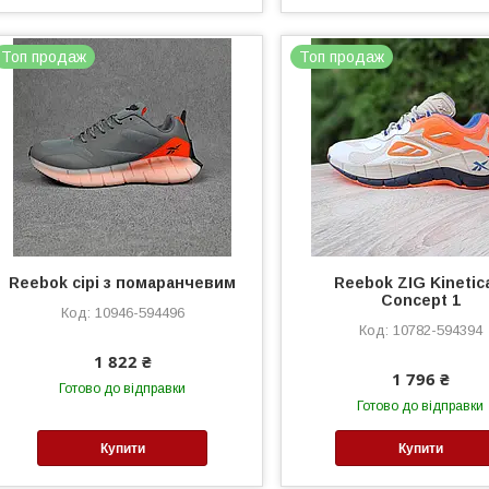
Топ продаж
Топ продаж
Reebok сірі з помаранчевим
Reebok ZIG Kinetica
Concept 1
10946-594496
10782-594394
1 822 ₴
1 796 ₴
Готово до відправки
Готово до відправки
Купити
Купити