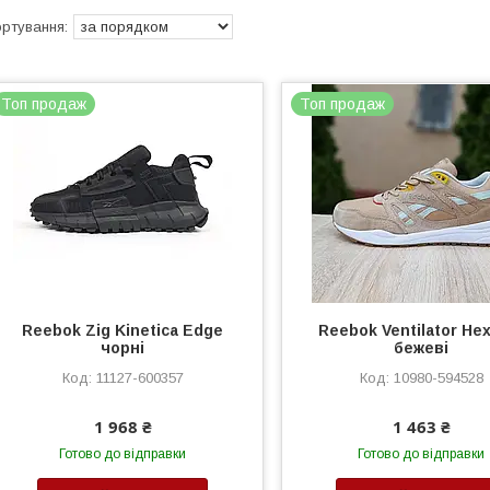
Топ продаж
Топ продаж
Reebok Zig Kinetica Edge
Reebok Ventilator Hex
чорні
бежеві
11127-600357
10980-594528
1 968 ₴
1 463 ₴
Готово до відправки
Готово до відправки