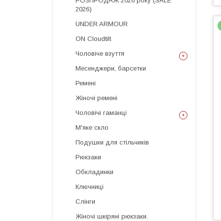
РОЗПРОДАЖ 2026 року (SALE
2026)
UNDER ARMOUR
ON Cloudtilt
Чоловіче взуття
Месенджери, барсетки
Ремені
Жіночі ремені
Чоловічі гаманці
М'яке скло
Подушки для стільчиків
Рюкзаки
Обкладинки
Ключниці
Слінги
Жіночі шкіряні рюкзаки.