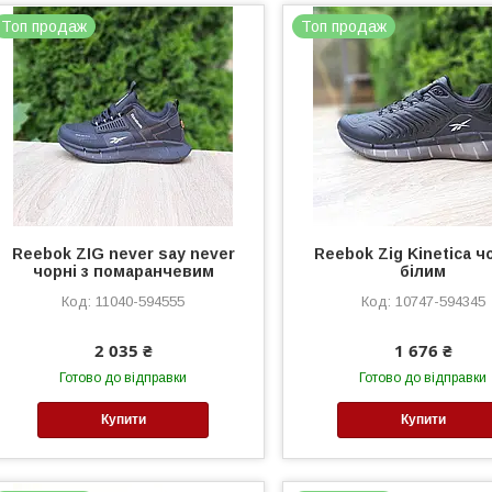
Топ продаж
Топ продаж
Reebok ZIG never say never
Reebok Zig Kinetica чо
чорні з помаранчевим
білим
11040-594555
10747-594345
2 035 ₴
1 676 ₴
Готово до відправки
Готово до відправки
Купити
Купити