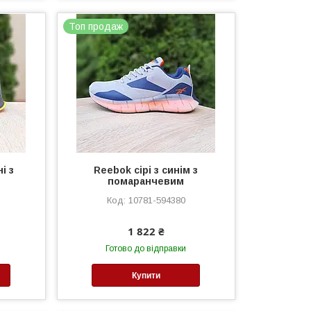
Топ продаж
і з
Reebok сірі з синім з
помаранчевим
10781-594380
1 822 ₴
Готово до відправки
Купити