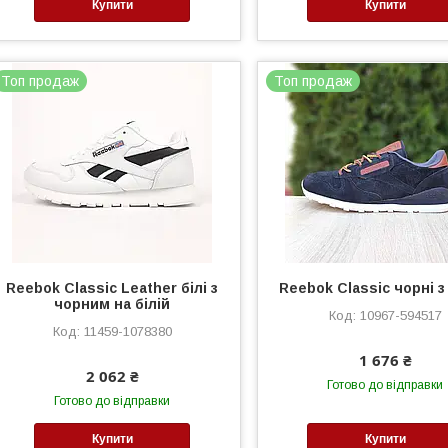
Купити
Купити
Топ продаж
Топ продаж
Reebok Classic Leather білі з
Reebok Classic чорні з
чорним на білій
10967-594517
11459-1078380
1 676 ₴
2 062 ₴
Готово до відправки
Готово до відправки
Купити
Купити