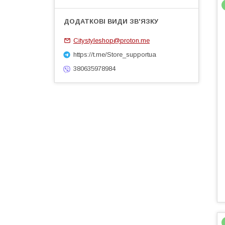
Citystyleshop@proton.me
https://t.me/Store_supportua
380635978984