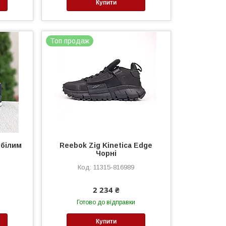
Купити
Топ продаж
 білим
Reebok Zig Kinetica Edge
Чорні
11315-816989
2 234 ₴
Готово до відправки
Купити