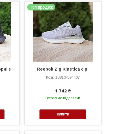
Топ продаж
рні з
Reebok Zig Kinetica сірі
10810-594407
1 742 ₴
Готово до відправки
Купити