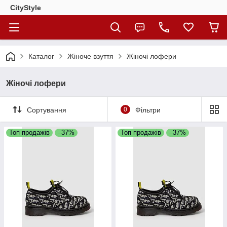
CityStylе
Каталог
Жіноче взуття
Жіночі лофери
Жіночі лофери
Сортування
0
Фільтри
Топ продажів
–37%
Топ продажів
–37%