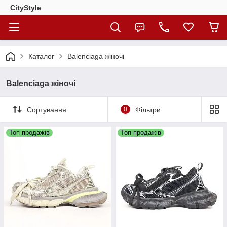
CityStylе
Каталог
Balenciaga жіночі
Balenciaga жіночі
Сортування
0
Фільтри
Топ продажів
Топ продажів