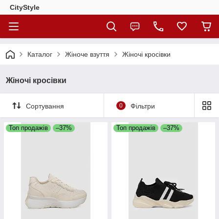
CityStylе
Каталог
Жіноче взуття
Жіночі кросівки
Жіночі кросівки
Сортування
0
Фільтри
Топ продажів
–37%
Топ продажів
–37%