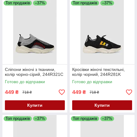
Топ продажів
–37%
Топ продажів
–37%
Сліпони жіночі з тканини,
Кросівки жіночі текстильні,
колір чорно-сірий, 244R321C
колір чорний, 244R281K
Готово до відправки
Готово до відправки
449
449
₴
₴
718 ₴
718 ₴
Купити
Купити
Топ продажів
–37%
Топ продажів
–37%