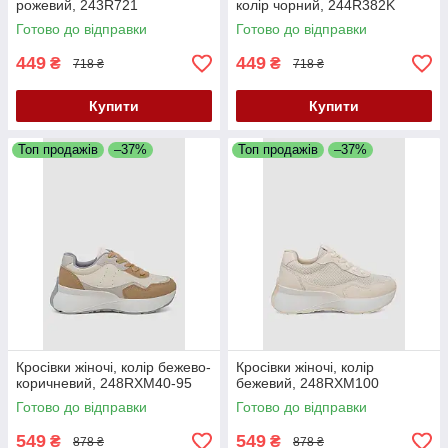
рожевий, 243R721
колір чорний, 244R382K
Готово до відправки
Готово до відправки
449
449
₴
₴
718 ₴
718 ₴
Купити
Купити
Топ продажів
–37%
Топ продажів
–37%
Кросівки жіночі, колір бежево-
Кросівки жіночі, колір
коричневий, 248RXM40-95
бежевий, 248RXM100
Готово до відправки
Готово до відправки
549
549
₴
₴
878 ₴
878 ₴