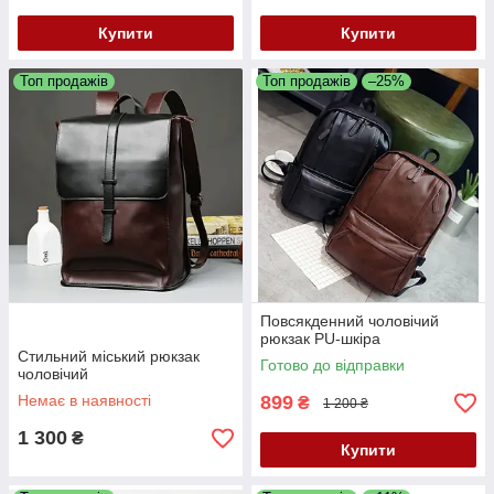
Купити
Купити
Топ продажів
Топ продажів
–25%
Повсякденний чоловічий
рюкзак PU-шкіра
Стильний міський рюкзак
Готово до відправки
чоловічий
Немає в наявності
899
₴
1 200 ₴
1 300
₴
Купити