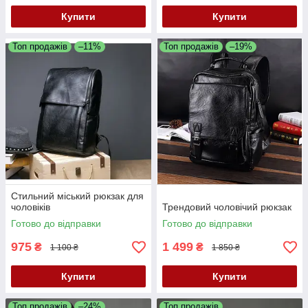
Купити
Купити
Топ продажів
–11%
Топ продажів
–19%
Стильний міський рюкзак для
чоловіків
Трендовий чоловічий рюкзак
Готово до відправки
Готово до відправки
975
1 499
₴
₴
1 100 ₴
1 850 ₴
Купити
Купити
Топ продажів
–24%
Топ продажів