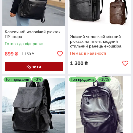
Класичний чоловічий рюкзак
ПУ шкіра
Якісний чоловічий міський
рюкзак на плечі, модний
Готово до відправки
стильний ранець екошкіра
899
Немає в наявності
₴
1 150 ₴
1 300
₴
Купити
Топ продажів
–3%
Топ продажів
–18%