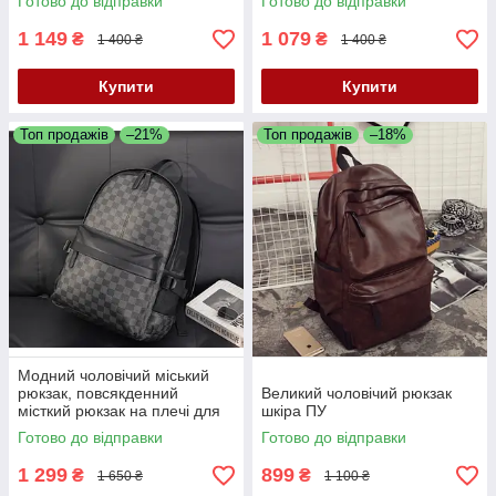
Готово до відправки
Готово до відправки
1 149
1 079
₴
₴
1 400 ₴
1 400 ₴
Купити
Купити
Топ продажів
–21%
Топ продажів
–18%
Модний чоловічий міський
рюкзак, повсякденний
Великий чоловічий рюкзак
місткий рюкзак на плечі для
шкіра ПУ
чоловіків якісний
Готово до відправки
Готово до відправки
1 299
899
₴
₴
1 650 ₴
1 100 ₴