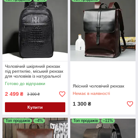
Чоловічий шкіряний рюкзак
під рептилію, міський рюкзак
для чоловіків із натуральної
шкіри, ранець
Готово до відправки
Якісний чоловічий рюкзак
2 499
Немає в наявності
₴
3 300 ₴
1 300
₴
Купити
Топ продажів
–4%
Топ продажів
–11%