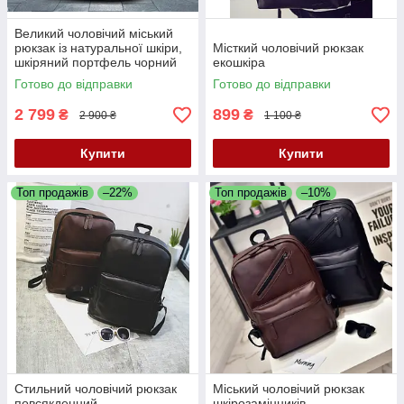
Великий чоловічий міський
рюкзак із натуральної шкіри,
Місткий чоловічий рюкзак
шкіряний портфель чорний
екошкіра
для чоловіків
Готово до відправки
Готово до відправки
2 799
899
₴
₴
2 900 ₴
1 100 ₴
Купити
Купити
Топ продажів
–22%
Топ продажів
–10%
Стильний чоловічий рюкзак
Міський чоловічий рюкзак
повсякденний
шкірозамінників