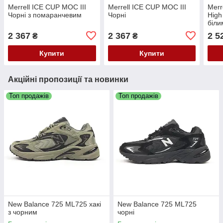
Merrell ICE CUP MOC ІІІ
Merrell ICE CUP MOC ІІІ
Merr
Чорні з помаранчевим
Чорні
High
біли
2 367
2 367
2 5
₴
₴
Купити
Купити
Акційні пропозиції та новинки
Топ продажів
Топ продажів
New Balance 725 ML725 хакі
New Balance 725 ML725
з чорним
чорні