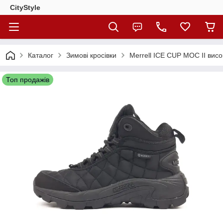
CityStylе
Каталог
Зимові кросівки
Merrell ICE CUP MOC II висок
Топ продажів