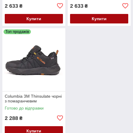
2 633
2 633
₴
₴
Купити
Купити
Топ продажів
Columbia 3M Thinsulate чорні
з помаранчевим
Готово до відправки
2 288
₴
Купити