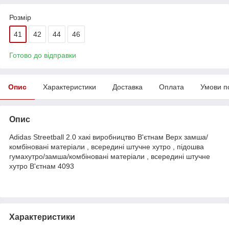
Розмір
41
42
44
46
Готово до відправки
Опис
Характеристики
Доставка
Оплата
Умови п
Опис
Adidas Streetball 2.0 хакі виробництво В'єтнам Верх замша/
комбіновані матеріали , всередині штучне хутро , підошва
гумахутро/замша/комбіновані матеріали , всередині штучне
хутро В'єтнам 4093
Характеристики