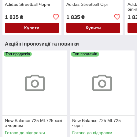
Adidas Streetball Чорні
Adidas Streetball Сірі
Adid
біли
1 835
1 835
1 8
₴
₴
Купити
Купити
Акційні пропозиції та новинки
Топ продажів
Топ продажів
New Balance 725 ML725 хакі
New Balance 725 ML725
з чорним
чорні
Готово до відправки
Готово до відправки