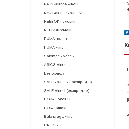
M
New Balance жіночі
4
New Balance чоловічі
ш
REEBOK чоловічі
REEBOK жіночі
PUMA чоловічі
Х
PUMA жіночі
Salomon чоловічі
ASICS жіночі
Без бренду
SALE чоловічі (розпродаж)
В
SALE жіночі (розпродаж)
HOKA чоловічі
HOKA жіночі
Р
Balenciaga жіночі
CROCS