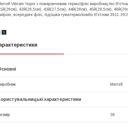
errell Vibram Чорні з помаранчевим термо/фліс виробництво В'єтна
1й(26см), 42й(26,5см), 43й(27,5см), 44й(28см), 45й(28,5см), 46й(2
кірою, всередині фліс, підошва гуматермо/комбо В'єтнам 3911-391
арактеристики
Основні
иробник
Merrell
Користувальницькі характеристики
озмір
36