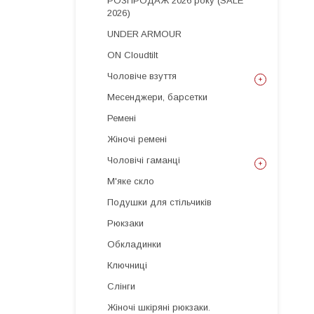
РОЗПРОДАЖ 2026 року (SALE
2026)
UNDER ARMOUR
ON Cloudtilt
Чоловіче взуття
Месенджери, барсетки
Ремені
Жіночі ремені
Чоловічі гаманці
М'яке скло
Подушки для стільчиків
Рюкзаки
Обкладинки
Ключниці
Слінги
Жіночі шкіряні рюкзаки.