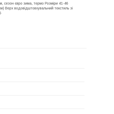
м, сезон євро зима, термо Розміри 41-46
9см) Верх водовідштовхувальний текстиль зі
5