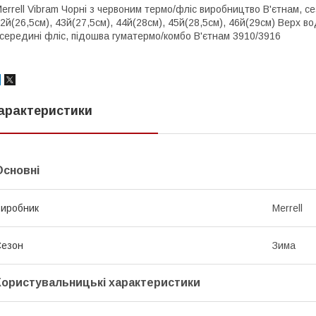
errell Vibram Чорні з червоним термо/фліс виробництво В'єтнам, се
2й(26,5см), 43й(27,5см), 44й(28см), 45й(28,5см), 46й(29см) Верх в
середині фліс, підошва гуматермо/комбо В'єтнам 3910/3916
арактеристики
Основні
иробник
Merrell
Сезон
Зима
Користувальницькі характеристики