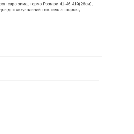
зон євро зима, термо Розміри 41-46 41й(26см),
одовідштовхувальний текстиль зі шкірою,