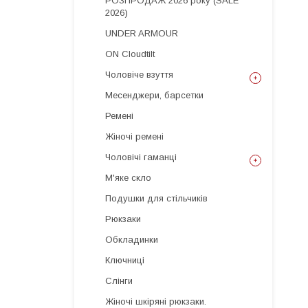
РОЗПРОДАЖ 2026 року (SALE
2026)
UNDER ARMOUR
ON Cloudtilt
Чоловіче взуття
Месенджери, барсетки
Ремені
Жіночі ремені
Чоловічі гаманці
М'яке скло
Подушки для стільчиків
Рюкзаки
Обкладинки
Ключниці
Слінги
Жіночі шкіряні рюкзаки.