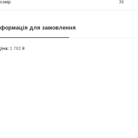
озмір
36
нформація для замовлення
іна:
1 702 ₴