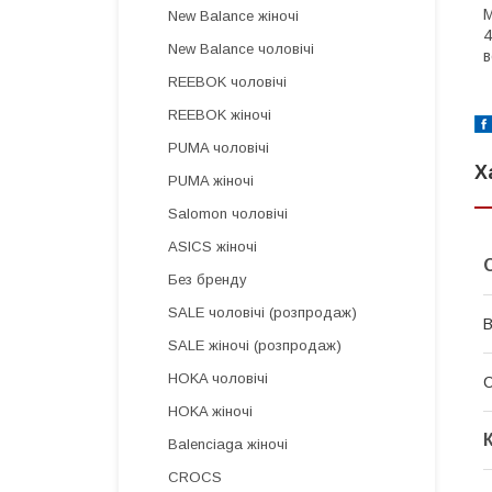
M
New Balance жіночі
4
New Balance чоловічі
в
REEBOK чоловічі
REEBOK жіночі
PUMA чоловічі
Х
PUMA жіночі
Salomon чоловічі
ASICS жіночі
Без бренду
SALE чоловічі (розпродаж)
В
SALE жіночі (розпродаж)
HOKA чоловічі
HOKA жіночі
Balenciaga жіночі
CROCS