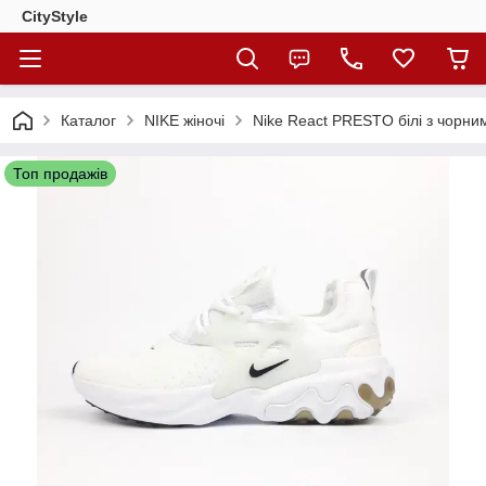
CityStylе
Каталог
NIKE жіночі
Nike React PRESTO білі з чорни
Топ продажів