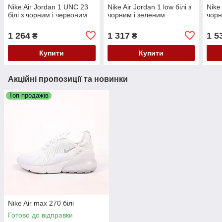
Nike Air Jordan 1 UNC 23
Nike Air Jordan 1 low білі з
Nike 
білі з чорним і червоним
чорним і зеленим
чор
1 264
1 317
1 5
₴
₴
Купити
Купити
Акційні пропозиції та новинки
Топ продажів
Nike Air max 270 білі
Готово до відправки