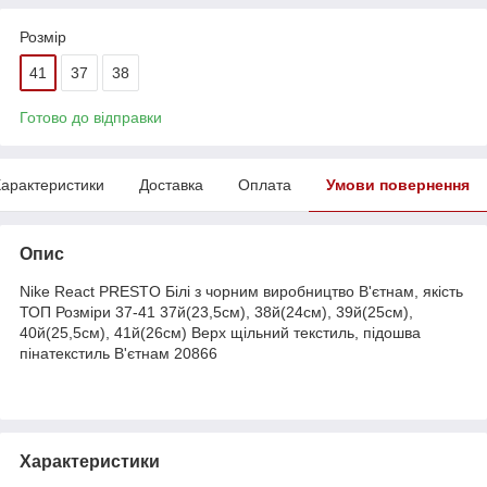
Розмір
41
37
38
Готово до відправки
арактеристики
Доставка
Оплата
Умови повернення
Опис
Nike React PRESTO Білі з чорним виробництво В'єтнам, якість
ТОП Розміри 37-41 37й(23,5см), 38й(24см), 39й(25см),
40й(25,5см), 41й(26см) Верх щільний текстиль, підошва
пінатекстиль В'єтнам 20866
Характеристики