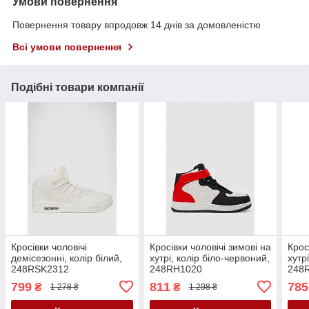
Умови повернення
Повернення товару впродовж 14 днів за домовленістю
Всі умови повернення
Подібні товари компанії
Кросівки чоловічі
Кросівки чоловічі зимові на
Крос
демісезонні, колір білий,
хутрі, колір біло-червоний,
хутрі
248RSK2312
248RH1020
248
799
811
785
₴
₴
1 278 ₴
1 298 ₴