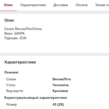
Опис
Характеристики
Доставка
Оплата
Умови п
Опис
Сезон Весна/Літо/Осінь
Верх- ШКІРА
Підошва -EVA
Характеристики
Основні
Сезон
Весна/Літо
Стать
Чоловіча
Вид взуття
Кросівки
Користувальницькі характеристики
Розмір
43 (28)