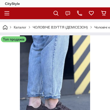
CityStylе
Каталог
ЧОЛОВІЧЕ ВЗУТТЯ (ДЕМІСЕЗОН)
Чоловічі 
Топ продажів