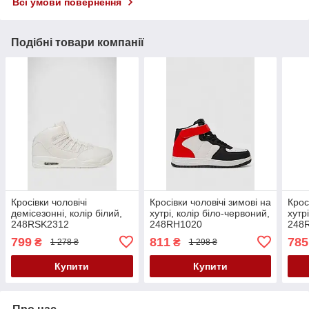
Всі умови повернення
Подібні товари компанії
Кросівки чоловічі
Кросівки чоловічі зимові на
Крос
демісезонні, колір білий,
хутрі, колір біло-червоний,
хутрі
248RSK2312
248RH1020
248
799
811
785
₴
₴
1 278 ₴
1 298 ₴
Купити
Купити