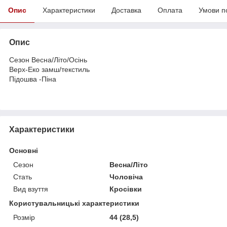
Опис
Характеристики
Доставка
Оплата
Умови п
Опис
Сезон Весна/Літо/Осінь
Верх-Еко замш/текстиль
Підошва -Піна
Характеристики
Основні
Сезон
Весна/Літо
Стать
Чоловіча
Вид взуття
Кросівки
Користувальницькі характеристики
Розмір
44 (28,5)