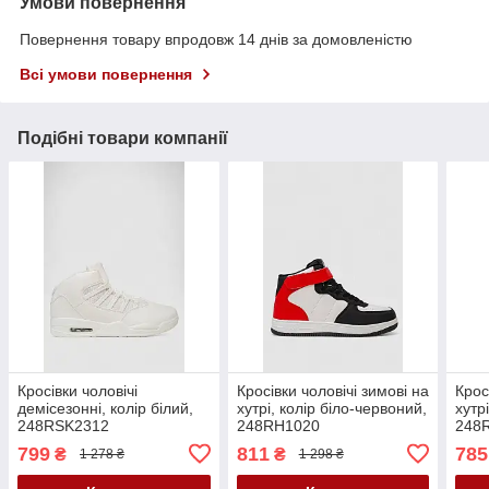
Умови повернення
Повернення товару впродовж 14 днів за домовленістю
Всі умови повернення
Подібні товари компанії
Кросівки чоловічі
Кросівки чоловічі зимові на
Крос
демісезонні, колір білий,
хутрі, колір біло-червоний,
хутрі
248RSK2312
248RH1020
248
799
811
785
₴
₴
1 278 ₴
1 298 ₴