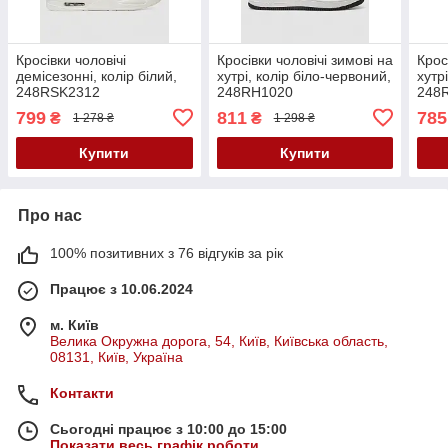
Кросівки чоловічі
Кросівки чоловічі зимові на
Крос
демісезонні, колір білий,
хутрі, колір біло-червоний,
хутрі
248RSK2312
248RH1020
248
799
811
785
₴
₴
1 278 ₴
1 298 ₴
Купити
Купити
Про нас
100% позитивних з 76 відгуків за рік
Працює з 10.06.2024
м. Київ
Велика Окружна дорога, 54, Київ, Київська область,
08131, Київ, Україна
Контакти
Сьогодні працює з 10:00 до 15:00
Показати весь графік роботи