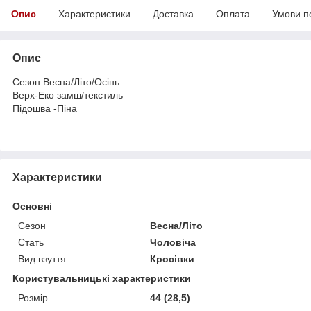
Опис
Характеристики
Доставка
Оплата
Умови п
Опис
Сезон Весна/Літо/Осінь
Верх-Еко замш/текстиль
Підошва -Піна
Характеристики
Основні
Сезон
Весна/Літо
Стать
Чоловіча
Вид взуття
Кросівки
Користувальницькі характеристики
Розмір
44 (28,5)