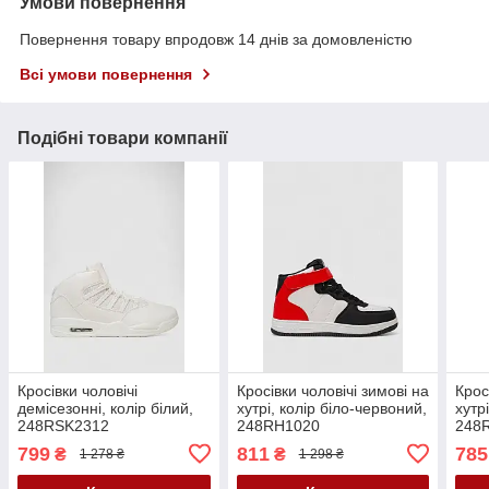
Умови повернення
Повернення товару впродовж 14 днів за домовленістю
Всі умови повернення
Подібні товари компанії
Кросівки чоловічі
Кросівки чоловічі зимові на
Крос
демісезонні, колір білий,
хутрі, колір біло-червоний,
хутрі
248RSK2312
248RH1020
248
799
811
785
₴
₴
1 278 ₴
1 298 ₴