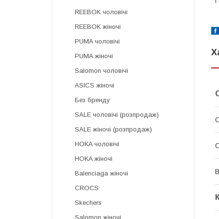
П
REEBOK чоловічі
REEBOK жіночі
PUMA чоловічі
Х
PUMA жіночі
Salomon чоловічі
ASICS жіночі
Без бренду
SALE чоловічі (розпродаж)
SALE жіночі (розпродаж)
HOKA чоловічі
С
HOKA жіночі
В
Balenciaga жіночі
CROCS
Skechers
Salomon жіночі