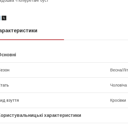
ідошва -Поліуретан/ буст
арактеристики
Основні
Сезон
Весна/Лі
тать
Чоловіча
ид взуття
Кросівки
Користувальницькі характеристики