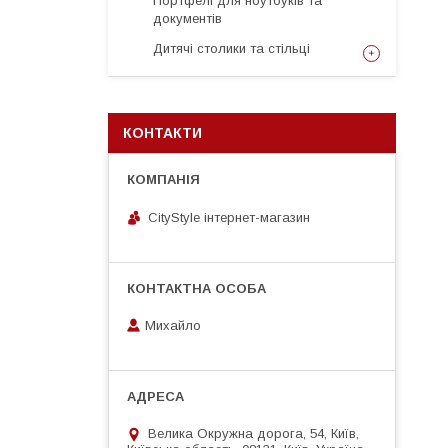
Портфелі для ноутбуків та
документів
Дитячі столики та стільці
КОНТАКТИ
CityStylе iнтернет-магазин
Михайло
Велика Окружна дорога, 54, Київ,