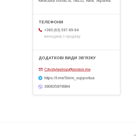
Київська область, 08131, Київ, Україна
+380 (63) 597-89-84
менеджер з продажу
Citystyleshop@proton.me
https://t.me/Store_supportua
380635978984