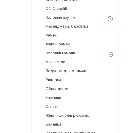
ON Cloudtilt
Чоловіче взуття
Месенджери, барсетки
Ремені
Жіночі ремені
Чоловічі гаманці
М'яке скло
Подушки для стільчиків
Рюкзаки
Обкладинки
Ключниці
Слінги
Жіночі шкіряні рюкзаки.
Бананки