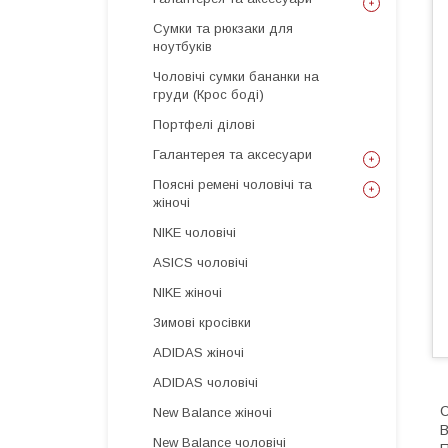
Сумки та рюкзаки для
ноутбуків
Чоловічі сумки бананки на
груди (Крос боді)
Портфелі ділові
Галантерея та аксесуари
Поясні ремені чоловічі та
жіночі
NIKE чоловічі
ASICS чоловічі
NIKE жіночі
Зимові кросівки
ADIDAS жіночі
ADIDAS чоловічі
С
New Balance жіночі
В
New Balance чоловічі