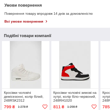
Умови повернення
Повернення товару впродовж 14 днів за домовленістю
Всі умови повернення
Подібні товари компанії
Кросівки чоловічі
Кросівки чоловічі зимові на
Крос
демісезонні, колір білий,
хутрі, колір біло-червоний,
хутрі
248RSK2312
248RH1020
248
799
811
785
₴
₴
1 278 ₴
1 298 ₴