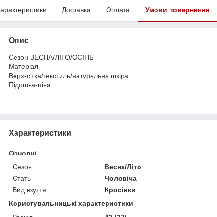
арактеристики
Доставка
Оплата
Умови повернення
Опис
Сезон ВЕСНА/ЛІТО/ОСІНЬ
Матеріал
Верх-сітка/текстиль/натуральна шкіра
Підошва-піна
Характеристики
Основні
Сезон
Весна/Літо
Стать
Чоловіча
Вид взуття
Кросівки
Користувальницькі характеристики
Розмір
42 (27)