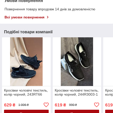
Умови повернення
Повернення товару впродовж 14 днів за домовленістю
Всі умови повернення
Подібні товари компанії
Кросівки чоловічі текстиль,
Кросівки чоловічі текстиль,
Крос
колір чорний, 243RT66
колір чорний, 244R3003-1
колі
629
619
619
₴
₴
1 006 ₴
990 ₴