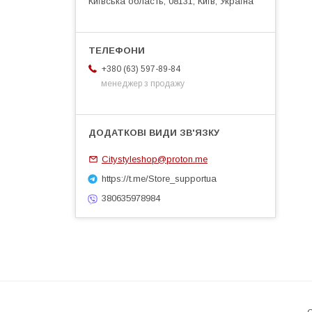
Київська область, 08131, Київ, Україна
+380 (63) 597-89-84
менеджер з продажу
Citystyleshop@proton.me
https://t.me/Store_supportua
380635978984