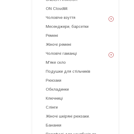
ON Cloudtilt
Чоловіче взуття
Месенджери, барсетки
Ремені
Жіночі ремені
Чоловічі гаманці
М'яке скло
Подушки для стільчиків
Рюкзаки
Обкладинки
Ключниці
Слінги
Жіночі шкіряні рюкзаки.
Бананки