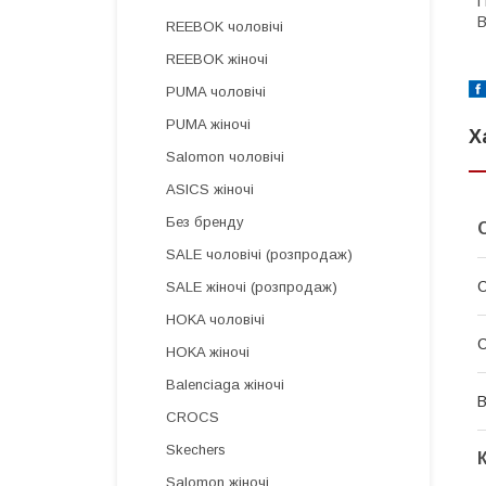
В
REEBOK чоловічі
REEBOK жіночі
PUMA чоловічі
PUMA жіночі
Х
Salomon чоловічі
ASICS жіночі
Без бренду
SALE чоловічі (розпродаж)
SALE жіночі (розпродаж)
HOKA чоловічі
С
HOKA жіночі
Balenciaga жіночі
В
CROCS
Skechers
Salomon жіночі