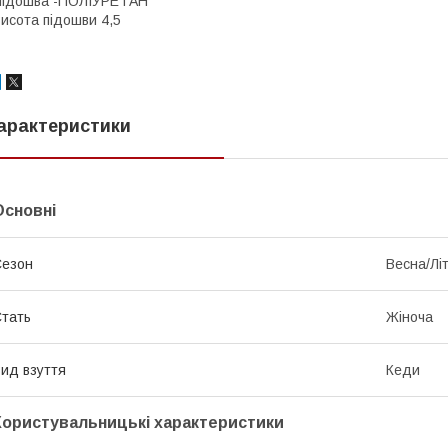
Підошва -ПОЛІУРЕТАН
исота підошви 4,5
арактеристики
Основні
Сезон
Весна/Лі
тать
Жіноча
ид взуття
Кеди
Користувальницькі характеристики