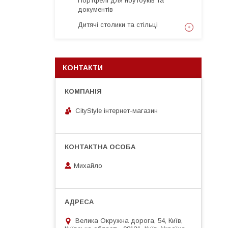
Портфелі для ноутбуків та
документів
Дитячі столики та стільці
КОНТАКТИ
CityStylе iнтернет-магазин
Михайло
Велика Окружна дорога, 54, Київ,