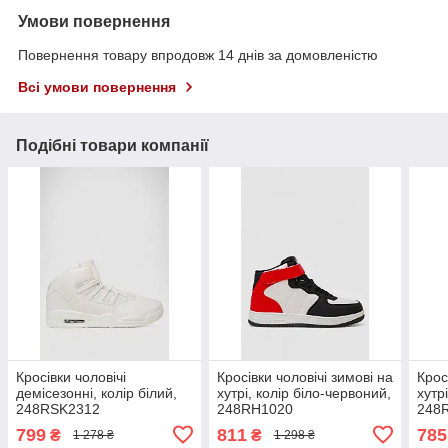
Умови повернення
Повернення товару впродовж 14 днів за домовленістю
Всі умови повернення
Подібні товари компанії
Кросівки чоловічі
Кросівки чоловічі зимові на
Крос
демісезонні, колір білий,
хутрі, колір біло-червоний,
хутрі
248RSK2312
248RH1020
248
799
811
785
₴
₴
1 278 ₴
1 298 ₴